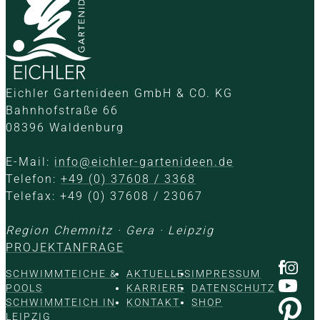
Eichler Gartenideen GmbH & CO. KG
Bahnhofstraße 66
08396 Waldenburg
E-Mail:
info@eichler-gartenideen.de
Telefon:
+49 (0) 37608 / 3368
Telefax: +49 (0) 37608 / 23067
Region Chemnitz · Gera · Leipzig
PROJEKTANFRAGE
SCHWIMMTEICHE &
AKTUELLES
IMPRESSUM
POOLS
KARRIERE
DATENSCHUTZ
SCHWIMMTEICH IN
KONTAKT
SHOP
LEIPZIG