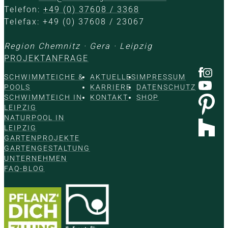
Telefon:
+49 (0) 37608 / 3368
Telefax: +49 (0) 37608 / 23067
Region Chemnitz · Gera · Leipzig
PROJEKTANFRAGE
SCHWIMMTEICHE &
AKTUELLES
IMPRESSUM
POOLS
KARRIERE
DATENSCHUTZ
SCHWIMMTEICH IN
KONTAKT
SHOP
LEIPZIG
NATURPOOL IN
LEIPZIG
GARTENPROJEKTE
GARTENGESTALTUNG
UNTERNEHMEN
FAQ-BLOG