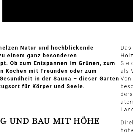
melzen Natur und hochblickende
Das 
 zu einem ganz besonderen
Holz
pt. Ob zum Entspannen im Grünen, zum
Sie 
 Kochen mit Freunden oder zum
als 
Gesundheit in der Sauna – dieser Garten
Von 
zugsort für Körper und Seele.
bes
ders
ate
Lan
G UND BAU MIT HÖHE
Dire
hohe