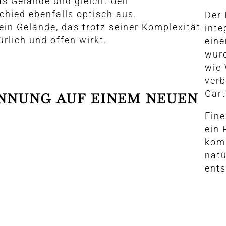
as Gelände und gleicht den
hied ebenfalls optisch aus.
Der 
ein Gelände, das trotz seiner Komplexität
inte
ürlich und offen wirkt.
eine
wurd
wie
verb
Gart
NNUNG AUF EINEM NEUEN
Eine
ein 
komm
natü
ents