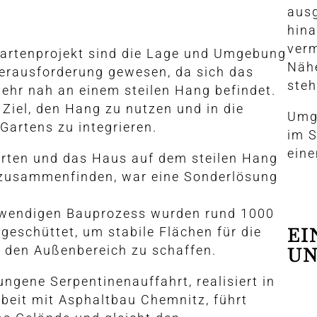
ausg
hina
verm
artenprojekt sind die Lage und Umgebung
Näh
erausforderung gewesen, da sich das
steh
ehr nah an einem steilen Hang befindet.
 Ziel, den Hang zu nutzen und in die
Umg
Gartens zu integrieren.
im S
eine
rten und das Haus auf dem steilen Hang
zusammenfinden, war eine Sonderlösung
fwendigen Bauprozess wurden rund 1000
EI
geschüttet, um stabile Flächen für die
 den Außenbereich zu schaffen.
U
ngene Serpentinenauffahrt, realisiert in
eit mit Asphaltbau Chemnitz, führt