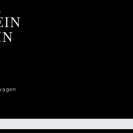
A
EIN
IN
 wagen