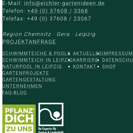
E-Mail:
info@eichler-gartenideen.de
Telefon:
+49 (0) 37608 / 3368
Telefax: +49 (0) 37608 / 23067
Region Chemnitz · Gera · Leipzig
PROJEKTANFRAGE
SCHWIMMTEICHE & POOLS
AKTUELLES
IMPRESSUM
SCHWIMMTEICH IN LEIPZIG
KARRIERE
DATENSCHU
NATURPOOL IN LEIPZIG
KONTAKT
SHOP
GARTENPROJEKTE
GARTENGESTALTUNG
UNTERNEHMEN
FAQ-BLOG