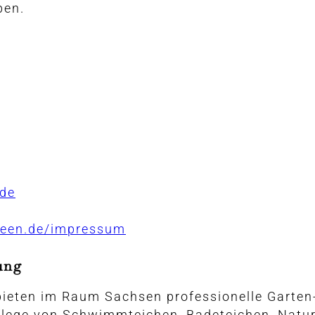
ben.
.de
ideen.de/impressum
ung
 bieten im Raum Sachsen professionelle Garte
Pflege von Schwimmteichen, Badeteichen, Natu