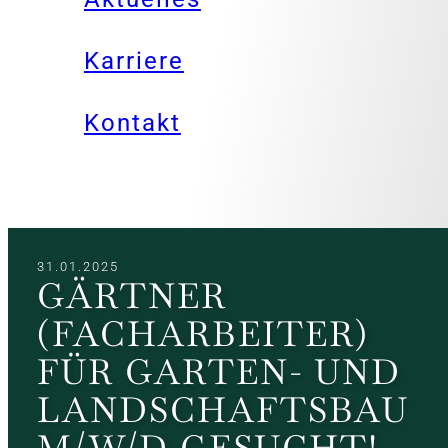
Karriere
Kontakt
31.01.2025
GÄRTNER
(FACHARBEITER)
FÜR GARTEN- UND
LANDSCHAFTSBAU
M/W/D GESUCHT!