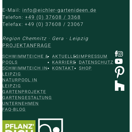
E-Mail:
info@eichler-gartenideen.de
Telefon:
+49 (0) 37608 / 3368
Telefax: +49 (0) 37608 / 23067
Region Chemnitz · Gera · Leipzig
PROJEKTANFRAGE
SCHWIMMTEICHE &
AKTUELLES
IMPRESSUM
POOLS
KARRIERE
DATENSCHUTZ
SCHWIMMTEICH IN
KONTAKT
SHOP
LEIPZIG
NATURPOOL IN
LEIPZIG
GARTENPROJEKTE
GARTENGESTALTUNG
UNTERNEHMEN
FAQ-BLOG